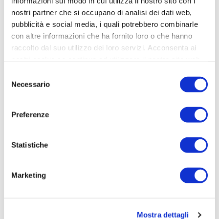
informazioni sul modo in cui utilizza il nostro sito con i
nostri partner che si occupano di analisi dei dati web,
pubblicità e social media, i quali potrebbero combinarle
con altre informazioni che ha fornito loro o che hanno
Dichiaro di aver letto la
Privacy Policy
e acconsento al
raccolto dal suo utilizzo dei loro servizi. Acconsenta ai
trattamento dei dati personali
nostri cookie se continua ad utilizzare il nostro sito web.
Selezione
INVIA
Necessario
del
consenso
LINKS UTILI
Preferenze
Autostrada A14 Uscita Fermo-Porto San Giorgio
Statistiche
Manধeni la sinistra al bivio, segui le indicazioni per Porto San
Giorgio /Fermo / Porto Sant'Elpidio /Montegiorgio /
Groħazzolina
Marketing
Alla rotonda prendi la 2a uscita e imbocca Contrada San
Pietro Vecchio / SS16 in direzione Porto San Giorgio / Fermo
Conধnua a seguire la SS16
Mostra dettagli